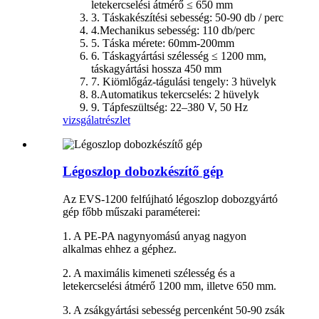
letekercselési átmérő ≤ 650 mm
3. Táskakészítési sebesség: 50-90 db / perc
4.Mechanikus sebesség: 110 db/perc
5. Táska mérete: 60mm-200mm
6. Táskagyártási szélesség ≤ 1200 mm,
táskagyártási hossza 450 mm
7. Kiömlőgáz-tágulási tengely: 3 hüvelyk
8.Automatikus tekercselés: 2 hüvelyk
9. Tápfeszültség: 22–380 V, 50 Hz
vizsgálat
részlet
Légoszlop dobozkészítő gép
Az EVS-1200 felfújható légoszlop dobozgyártó
gép főbb műszaki paraméterei:
1. A PE-PA nagynyomású anyag nagyon
alkalmas ehhez a géphez.
2. A maximális kimeneti szélesség és a
letekercselési átmérő 1200 mm, illetve 650 mm.
3. A zsákgyártási sebesség percenként 50-90 zsák