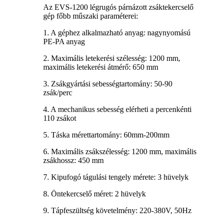
Az EVS-1200 légrugós párnázott zsáktekercselő
gép főbb műszaki paraméterei:
1. A géphez alkalmazható anyag: nagynyomású
PE-PA anyag
2. Maximális letekerési szélesség: 1200 mm,
maximális letekerési átmérő: 650 mm
3. Zsákgyártási sebességtartomány: 50-90
zsák/perc
4. A mechanikus sebesség elérheti a percenkénti
110 zsákot
5. Táska mérettartomány: 60mm-200mm
6. Maximális zsákszélesség: 1200 mm, maximális
zsákhossz: 450 mm
7. Kipufogó tágulási tengely mérete: 3 hüvelyk
8. Öntekercselő méret: 2 hüvelyk
9. Tápfeszültség követelmény: 220-380V, 50Hz