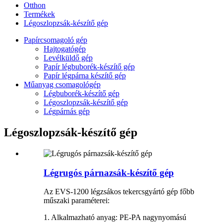
Otthon
Termékek
Légoszlopzsák-készítő gép
Papírcsomagoló gép
Hajtogatógép
Levélküldő gép
Papír légbuborék-készítő gép
Papír légpárna készítő gép
Műanyag csomagológép
Légbuborék-készítő gép
Légoszlopzsák-készítő gép
Légpárnás gép
Légoszlopzsák-készítő gép
Légrugós párnazsák-készítő gép
Az EVS-1200 légzsákos tekercsgyártó gép főbb
műszaki paraméterei:
1. Alkalmazható anyag: PE-PA nagynyomású