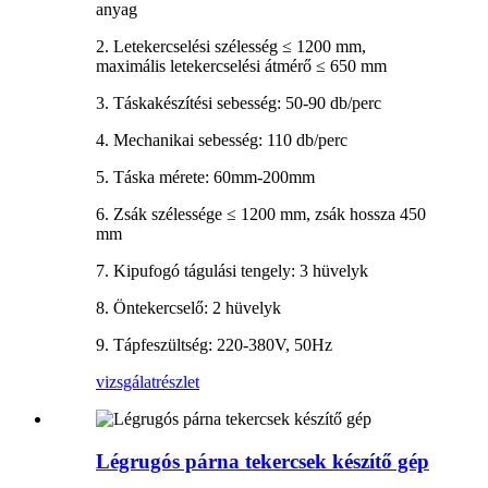
anyag
2. Letekercselési szélesség ≤ 1200 mm,
maximális letekercselési átmérő ≤ 650 mm
3. Táskakészítési sebesség: 50-90 db/perc
4. Mechanikai sebesség: 110 db/perc
5. Táska mérete: 60mm-200mm
6. Zsák szélessége ≤ 1200 mm, zsák hossza 450
mm
7. Kipufogó tágulási tengely: 3 hüvelyk
8. Öntekercselő: 2 hüvelyk
9. Tápfeszültség: 220-380V, 50Hz
vizsgálat
részlet
Légrugós párna tekercsek készítő gép