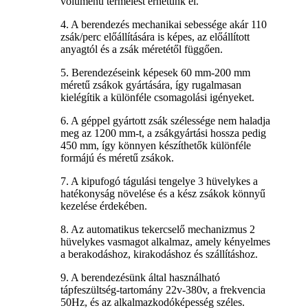
volumenű termelést érhetünk el.
4. A berendezés mechanikai sebessége akár 110
zsák/perc előállítására is képes, az előállított
anyagtól és a zsák méretétől függően.
5. Berendezéseink képesek 60 mm-200 mm
méretű zsákok gyártására, így rugalmasan
kielégítik a különféle csomagolási igényeket.
6. A géppel gyártott zsák szélessége nem haladja
meg az 1200 mm-t, a zsákgyártási hossza pedig
450 mm, így könnyen készíthetők különféle
formájú és méretű zsákok.
7. A kipufogó tágulási tengelye 3 hüvelykes a
hatékonyság növelése és a kész zsákok könnyű
kezelése érdekében.
8. Az automatikus tekercselő mechanizmus 2
hüvelykes vasmagot alkalmaz, amely kényelmes
a berakodáshoz, kirakodáshoz és szállításhoz.
9. A berendezésünk által használható
tápfeszültség-tartomány 22v-380v, a frekvencia
50Hz, és az alkalmazkodóképesség széles.