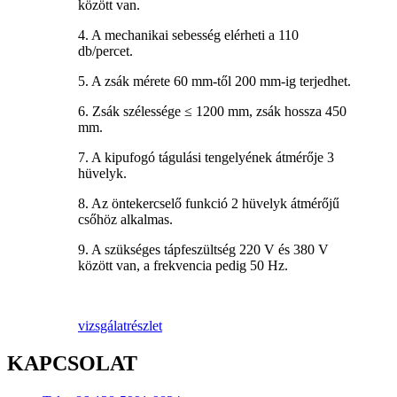
között van.
4. A mechanikai sebesség elérheti a 110
db/percet.
5. A zsák mérete 60 mm-től 200 mm-ig terjedhet.
6. Zsák szélessége ≤ 1200 mm, zsák hossza 450
mm.
7. A kipufogó tágulási tengelyének átmérője 3
hüvelyk.
8. Az öntekercselő funkció 2 hüvelyk átmérőjű
csőhöz alkalmas.
9. A szükséges tápfeszültség 220 V és 380 V
között van, a frekvencia pedig 50 Hz.
vizsgálat
részlet
KAPCSOLAT