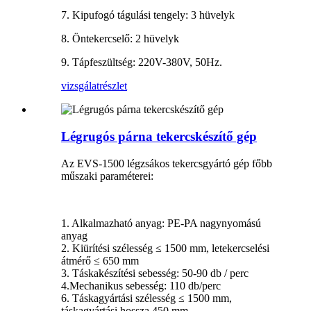
7. Kipufogó tágulási tengely: 3 hüvelyk
8. Öntekercselő: 2 hüvelyk
9. Tápfeszültség: 220V-380V, 50Hz.
vizsgálat
részlet
Légrugós párna tekercskészítő gép
Az EVS-1500 légzsákos tekercsgyártó gép főbb
műszaki paraméterei:
1. Alkalmazható anyag: PE-PA nagynyomású
anyag
2. Kiürítési szélesség ≤ 1500 mm, letekercselési
átmérő ≤ 650 mm
3. Táskakészítési sebesség: 50-90 db / perc
4.Mechanikus sebesség: 110 db/perc
6. Táskagyártási szélesség ≤ 1500 mm,
táskagyártási hossza 450 mm