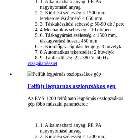
1. Alkalmazható anyag: PE-PA
nagynyomású anyag
2. Kiürítési szélesség ≤ 1500 mm,
letekercselési átmérő ≤ 650 mm
3. Táskakészítési sebesség: 50-90 db / perc
4.Mechanikus sebesség: 110 db/perc
6. Táskagyártási szélesség ≤ 1500 mm,
táskagyártási hossza 450 mm
7. Kiömlőgáz-tágulási tengely: 3 hüvelyk
8.Automatikus tekercselés: 2 hüvelyk
9. Tápfeszültség: 22–380 V, 50 Hz
vizsgálat
részlet
Felfújt légpárnás oszlopzsákos gép
Az EVS-1200 felfújható légpárnás oszlopzsákos
gép főbb műszaki paraméterei:
1. Alkalmazható anyag: PE-PA
nagynyomású anyag
2. Kiürítési szélesség ≤ 1200 mm,