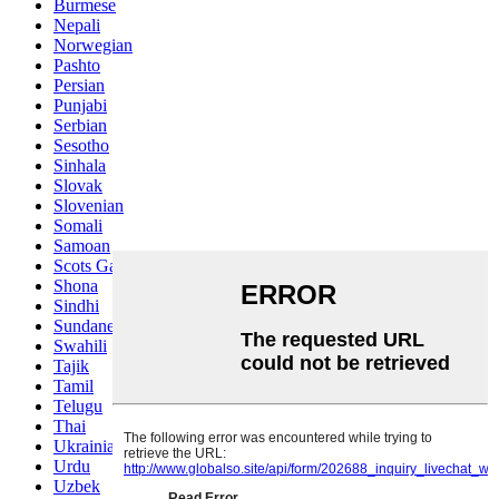
Burmese
Nepali
Norwegian
Pashto
Persian
Punjabi
Serbian
Sesotho
Sinhala
Slovak
Slovenian
Somali
Samoan
Scots Gaelic
Shona
Sindhi
Sundanese
Swahili
Tajik
Tamil
Telugu
Thai
Ukrainian
Urdu
Uzbek