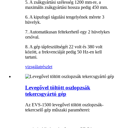
5. A zsákgyártási szélesség 1200 mm-re, a
maximális zsákgyártási hossza pedig 450 mm.
6. A kipufogó tágulási tengelyének mérete 3
hüvelyk.
7. Automatikusan feltekerhető egy 2 hüvelykes
orsóval.
8. A gép tápfeszültségét 22 volt és 380 volt
között, a frekvenciáját pedig 50 Hz-en kell
tartani.
vizsgálat
részlet
Levegővel töltött oszlopzsák
tekercsgyártó gép
Az EVS-1500 levegővel töltött oszlopzsák-
tekercselő gép műszaki paraméterei: