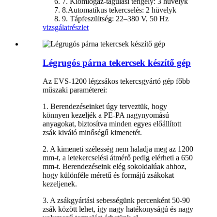
7. Kiömlőgáz-tágulási tengely: 3 hüvelyk
8.Automatikus tekercselés: 2 hüvelyk
9. Tápfeszültség: 22–380 V, 50 Hz
vizsgálat
részlet
Légrugós párna tekercsek készítő gép
Az EVS-1200 légzsákos tekercsgyártó gép főbb
műszaki paraméterei:
1. Berendezéseinket úgy terveztük, hogy
könnyen kezeljék a PE-PA nagynyomású
anyagokat, biztosítva minden egyes előállított
zsák kiváló minőségű kimenetét.
2. A kimeneti szélesség nem haladja meg az 1200
mm-t, a letekercselési átmérő pedig elérheti a 650
mm-t. Berendezéseink elég sokoldalúak ahhoz,
hogy különféle méretű és formájú zsákokat
kezeljenek.
3. A zsákgyártási sebességünk percenként 50-90
zsák között lehet, így nagy hatékonyságú és nagy