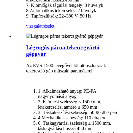
7. Kiömlőgáz-tágulási tengely: 3 hüvelyk
8.Automatikus tekercselés: 2 hüvelyk
9. Tápfeszültség: 22–380 V, 50 Hz
vizsgálat
részlet
Légrugós párna tekercsgyártó
gépgyár
Az EVS-1500 levegővel töltött oszlopzsák-
tekercselő gép műszaki paraméterei:
1. Alkalmazható anyag: PE-PA
nagynyomású anyag
2. Kiürítési szélesség ≤ 1500 mm,
letekercselési átmérő ≤ 650 mm
3. Táskakészítési sebesség: 50-90 db / perc
4.Mechanikus sebesség: 110 db/perc
6. Táskagyártási szélesség ≤ 1500 mm,
táskagyártási hossza 450 mm