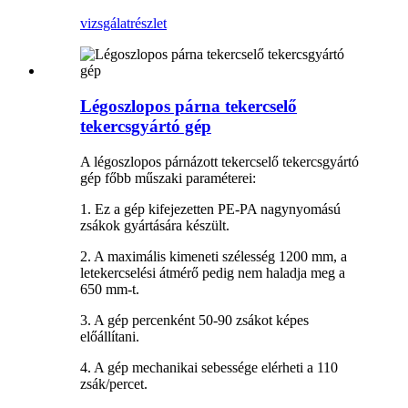
vizsgálat
részlet
Légoszlopos párna tekercselő
tekercsgyártó gép
A légoszlopos párnázott tekercselő tekercsgyártó
gép főbb műszaki paraméterei:
1. Ez a gép kifejezetten PE-PA nagynyomású
zsákok gyártására készült.
2. A maximális kimeneti szélesség 1200 mm, a
letekercselési átmérő pedig nem haladja meg a
650 mm-t.
3. A gép percenként 50-90 zsákot képes
előállítani.
4. A gép mechanikai sebessége elérheti a 110
zsák/percet.