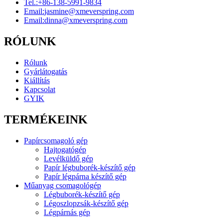
Tel.:
+86-138-5991-9834
Email:
jasmine@xmeverspring.com
Email:
dinna@xmeverspring.com
RÓLUNK
Rólunk
Gyárlátogatás
Kiállítás
Kapcsolat
GYIK
TERMÉKEINK
Papírcsomagoló gép
Hajtogatógép
Levélküldő gép
Papír légbuborék-készítő gép
Papír légpárna készítő gép
Műanyag csomagológép
Légbuborék-készítő gép
Légoszlopzsák-készítő gép
Légpárnás gép