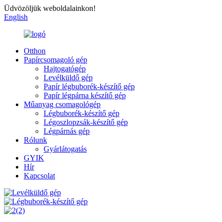
Üdvözöljük weboldalainkon!
English
Otthon
Papírcsomagoló gép
Hajtogatógép
Levélküldő gép
Papír légbuborék-készítő gép
Papír légpárna készítő gép
Műanyag csomagológép
Légbuborék-készítő gép
Légoszlopzsák-készítő gép
Légpárnás gép
Rólunk
Gyárlátogatás
GYIK
Hír
Kapcsolat