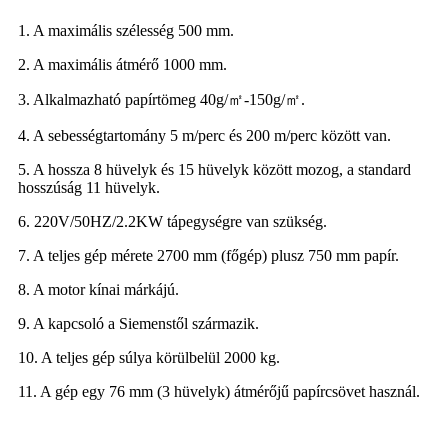
1. A maximális szélesség 500 mm.
2. A maximális átmérő 1000 mm.
3. Alkalmazható papírtömeg 40g/㎡-150g/㎡.
4. A sebességtartomány 5 m/perc és 200 m/perc között van.
5. A hossza 8 hüvelyk és 15 hüvelyk között mozog, a standard
hosszúság 11 hüvelyk.
6. 220V/50HZ/2.2KW tápegységre van szükség.
7. A teljes gép mérete 2700 mm (főgép) plusz 750 mm papír.
8. A motor kínai márkájú.
9. A kapcsoló a Siemenstől származik.
10. A teljes gép súlya körülbelül 2000 kg.
11. A gép egy 76 mm (3 hüvelyk) átmérőjű papírcsövet használ.