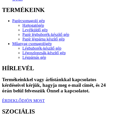
TERMÉKEINK
Papírcsomagoló gép
Hajtogatógép
Levélküldő gép
Papír légbuborék-készítő gép
Papír légpárna készítő gép
Műanyag csomagológép
Légbuborék-készítő gép
Légoszlopzsák-készítő gép
Légpárnás gép
HÍRLEVÉL
Termékeinkkel vagy árlistánkkal kapcsolatos
kérdéseivel kérjük, hagyja meg e-mail címét, és 24
órán belül felvesszük Önnel a kapcsolatot.
ÉRDEKLŐDJÖN MOST
SZOCIÁLIS