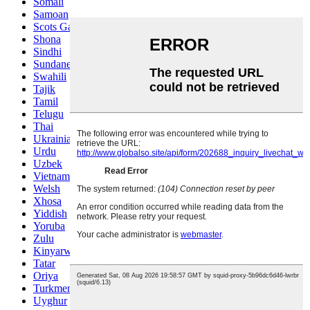
Somali
Samoan
Scots Gaelic
Shona
Sindhi
Sundanese
Swahili
Tajik
Tamil
Telugu
Thai
Ukrainian
Urdu
Uzbek
Vietnamese
Welsh
Xhosa
Yiddish
Yoruba
Zulu
Kinyarwanda
Tatar
Oriya
Turkmen
Uyghur