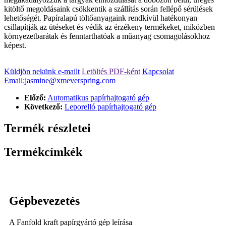
kitöltő megoldásaink csökkentik a szállítás során fellépő sérülések
lehetőségét. Papíralapú töltőanyagaink rendkívül hatékonyan
csillapítják az ütéseket és védik az érzékeny termékeket, miközben
környezetbarátak és fenntarthatóak a műanyag csomagolásokhoz
képest.
Küldjön nekünk e-mailt
Letöltés PDF-ként
Kapcsolat
Email:
jasmine@xmeverspring.com
Előző:
Automatikus papírhajtogató gép
Következő:
Leporelló papírhajtogató gép
Termék részletei
Termékcímkék
Gépbevezetés
A Fanfold kraft papírgyártó gép leírása