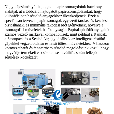
Nagy teljesítményű, hajtogatott papírcsomagolóink ​​hatékonyan
alakítják át a többcélú hajtogatott papírcsomagolásokat, hogy
különféle papír réstöltő anyagokhoz illeszkedjenek. Ezek a
speciálisan tervezett papírcsomagok egyszerű tárolást és kezelést
biztosítanak, és minimális rakodási időt igényelnek, növelve a
csomagolási műveletek hatékonyságát. Papíralapú töltőanyagaink
számos vezető márkával kompatibilisek, mint például a Ranpak,
a Storopack és a Sealed Air, így ideálisak az intelligens réstöltő
gépekkel végzett oldalsó és felső töltési műveletekhez. Válasszon
környezetbarát és fenntartható réstöltő megoldásaink közül, hogy
megvédje termékeit és csökkentse a szállítás során fellépő
sérülések kockázatát.