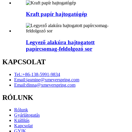
Kraft papír hajtogatógép
Legyező alakúra hajtogatott
papírcsomag-feldolgozó sor
KAPCSOLAT
Tel.:
+86-138-5991-9834
Email:
jasmine@xmeverspring.com
Email:
dinna@xmeverspring.com
RÓLUNK
Rólunk
Gyárlátogatás
Kiállítás
Kapcsolat
GYIK