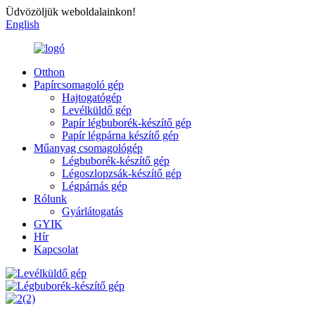
Üdvözöljük weboldalainkon!
English
Otthon
Papírcsomagoló gép
Hajtogatógép
Levélküldő gép
Papír légbuborék-készítő gép
Papír légpárna készítő gép
Műanyag csomagológép
Légbuborék-készítő gép
Légoszlopzsák-készítő gép
Légpárnás gép
Rólunk
Gyárlátogatás
GYIK
Hír
Kapcsolat