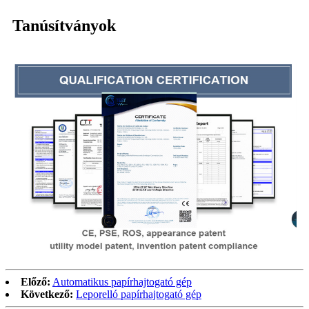
Tanúsítványok
Előző:
Automatikus papírhajtogató gép
Következő:
Leporelló papírhajtogató gép