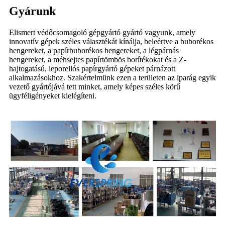
Gyárunk
Elismert védőcsomagoló gépgyártó gyártó vagyunk, amely
innovatív gépek széles választékát kínálja, beleértve a buborékos
hengereket, a papírbuborékos hengereket, a légpárnás
hengereket, a méhsejtes papírtömbös borítékokat és a Z-
hajtogatású, leporellós papírgyártó gépeket párnázott
alkalmazásokhoz. Szakértelmünk ezen a területen az iparág egyik
vezető gyártójává tett minket, amely képes széles körű
ügyféligényeket kielégíteni.