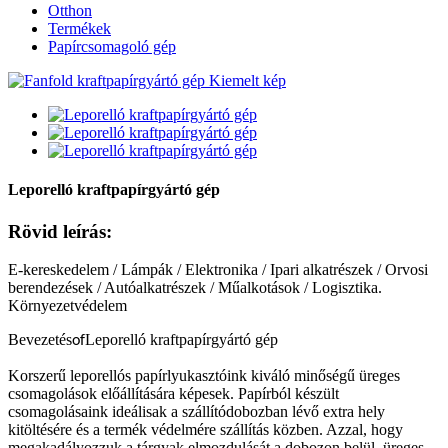
Otthon
Termékek
Papírcsomagoló gép
Leporelló kraftpapírgyártó gép
Rövid leírás:
E-kereskedelem / Lámpák / Elektronika / Ipari alkatrészek / Orvosi
berendezések / Autóalkatrészek / Műalkotások / Logisztika.
Környezetvédelem
Bevezetés
Leporelló kraftpapírgyártó gép
of
Korszerű leporellós papírlyukasztóink kiváló minőségű üreges
csomagolások előállítására képesek. Papírból készült
csomagolásaink ideálisak a szállítódobozban lévő extra hely
kitöltésére és a termék védelmére szállítás közben. Azzal, hogy
megakadályozzuk a tárgyak elmozdulását a dobozon belül, üreges