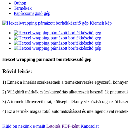
Otthon
Termékek
Papírcsomagoló gép
Hexcel wrapping párnázott borítékkészítő gép
Rövid leírás:
1) Ennek a lineáris szerkezetnek a terméktervezése egyszerű, könnyen 
2) Világhírű márkák csúcskategóriás alkatrészeit használják pneumati
3) A termék környezetbarát, költséghatékony vízbázisú ragasztót használ
4) Ez a termék magas fokú automatizálással és intelligenciával rende
Küldjön nekünk e-mailt
Letöltés PDF-ként
Kapcsolat