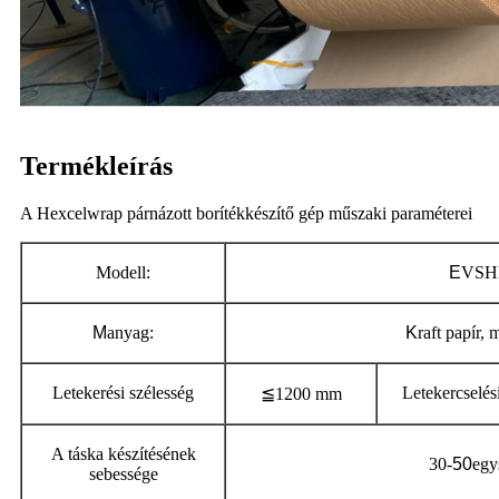
Termékleírás
A Hexcelwrap párnázott borítékkészítő gép műszaki paraméterei
Modell:
E
VSH
M
anyag:
K
raft papír, 
Letekerési szélesség
Letekercselés
≦1200 mm
A táska készítésének
30-
50
egy
sebessége