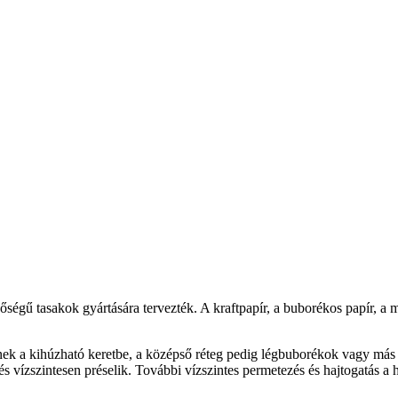
őségű tasakok gyártására tervezték. A kraftpapír, a buborékos papír, a 
nek a kihúzható keretbe, a középső réteg pedig légbuborékok vagy más p
 vízszintesen préselik. További vízszintes permetezés és hajtogatás a h