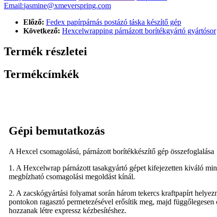
Email:
jasmine@xmeverspring.com
Előző:
Fedex papírpárnás postázó táska készítő gép
Következő:
Hexcelwrapping párnázott borítékgyártó gyártósor
Termék részletei
Termékcímkék
Gépi bemutatkozás
A Hexcel csomagolású, párnázott borítékkészítő gép összefoglalása
1. A Hexcelwrap párnázott tasakgyártó gépet kifejezetten kiváló min
megbízható csomagolási megoldást kínál.
2. A zacskógyártási folyamat során három tekercs kraftpapírt helyez
pontokon ragasztó permetezésével erősítik meg, majd függőlegesen és
hozzanak létre expressz kézbesítéshez.