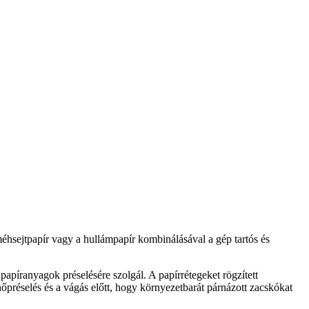
méhsejtpapír vagy a hullámpapír kombinálásával a gép tartós és
apíranyagok préselésére szolgál. A papírrétegeket rögzített
őpréselés és a vágás előtt, hogy környezetbarát párnázott zacskókat