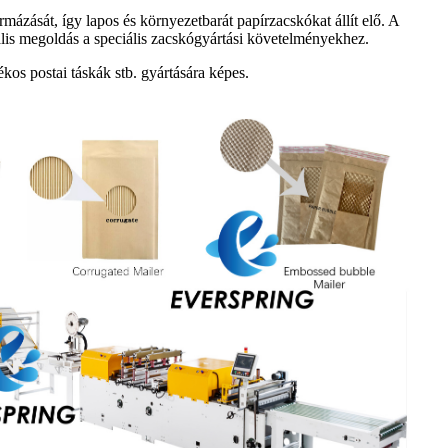
mázását, így lapos és környezetbarát papírzacskókat állít elő. A
ális megoldás a speciális zacskógyártási követelményekhez.
kos postai táskák stb. gyártására képes.