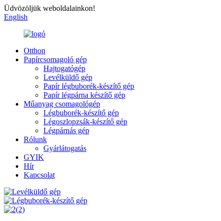
Üdvözöljük weboldalainkon!
English
Otthon
Papírcsomagoló gép
Hajtogatógép
Levélküldő gép
Papír légbuborék-készítő gép
Papír légpárna készítő gép
Műanyag csomagológép
Légbuborék-készítő gép
Légoszlopzsák-készítő gép
Légpárnás gép
Rólunk
Gyárlátogatás
GYIK
Hír
Kapcsolat