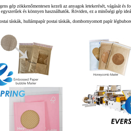
gens gép zökkenőmentesen kezeli az anyagok letekerését, vágását és for
ok egyszerűek és könnyen használhatók. Röviden, ez a minőségi gép ide
postai táskák, hullámpapír postai táskák, dombornyomott papír légbuboré